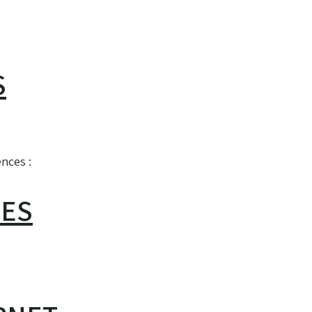
S
nces :
LES