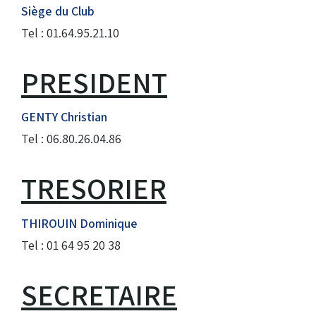
Siège du Club
Droits de piste
Tel : 01.64.95.21.10
PRESIDENT
Homologation circuit
GENTY Christian
Tel : 06.80.26.04.86
TRESORIER
THIROUIN Dominique
Tel : 01 64 95 20 38
SECRETAIRE