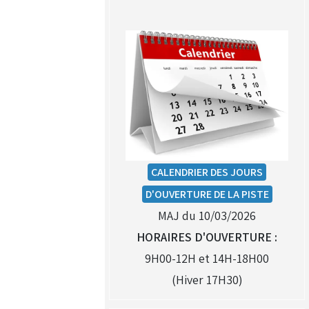
(Réservé aux licenciés d'Angerville)
Droit de piste annuel autre
club : voir avec le RKO sur le
circuit
CALENDRIER DES JOURS
D'OUVERTURE DE LA PISTE
MAJ du 10/03/2026
HORAIRES D'OUVERTURE :
9H00-12H et 14H-18H00
(Hiver 17H30)