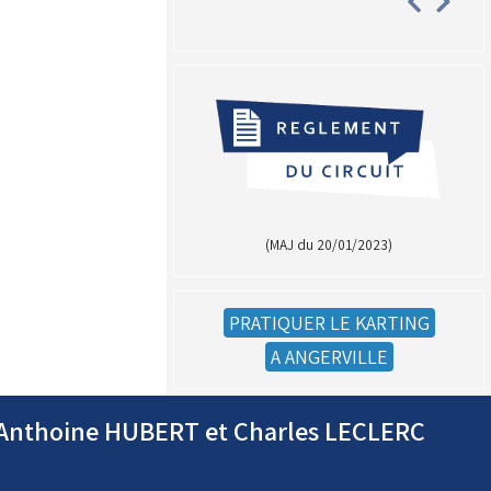
(MAJ du 20/01/2023)
PRATIQUER LE KARTING
A ANGERVILLE
r Anthoine HUBERT et Charles LECLERC
(Réservé aux licenciés d'Angerville)