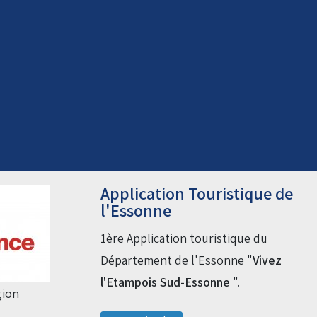
Droit de piste annuel autre
club : voir avec le RKO sur le
circuit
Application Touristique de
l'Essonne
1ère Application touristique du
Département de l'Essonne "
Vivez
l'Etampois Sud-Essonne
".
gion