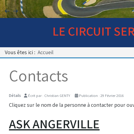
Bénévoles
Virage par Virage
Les 50 ans du club
LE CIRCUIT SE
Vue aérienne
Dons aux associations
Vous êtes ici :
Accueil
Accès au circuit
Contacts
Chronos et Rapports
Détails
Écrit par :
Christian GENTY
Publication : 29 Février 2016
Horaires d'ouverture
Cliquez sur le nom de la personne à contacter pour ouvr
ASK ANGERVILLE
Equipements Vidéo