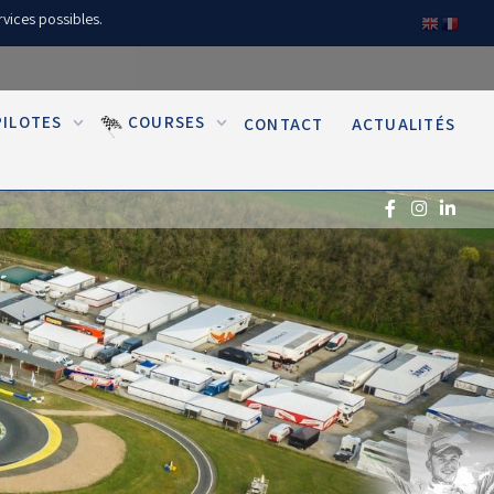
rvices possibles.
PILOTES
COURSES
CONTACT
ACTUALITÉS
(Réservé aux licenciés d'Angerville)
Droit de piste annuel autre