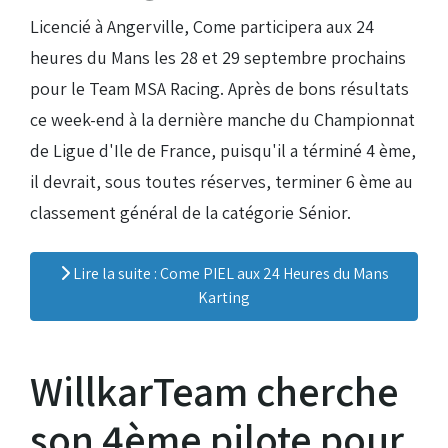
Licencié à Angerville, Come participera aux 24
Droits de piste
heures du Mans les 28 et 29 septembre prochains
pour le Team MSA Racing. Après de bons résultats
Homologation circuit
ce week-end à la dernière manche du Championnat
de Ligue d'Ile de France, puisqu'il a términé 4 ème,
il devrait, sous toutes réserves, terminer 6 ème au
classement général de la catégorie Sénior.
Lire la suite : Come PIEL aux 24 Heures du Mans
Karting
WillkarTeam cherche
son 4ème pilote pour