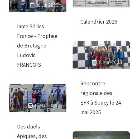
27 Nov 2025
30 Jui 2025
Droits de piste
Calendrier 2026
Iame Séries
Homologation circuit
France - Trophee
de Bretagne -
Ludovic
31 Mai 2025
FRANCOIS
Rencontre
régionale des
EFK à Soucy le 24
31 Mar 2025
mai 2025
Des duels
épiques, des