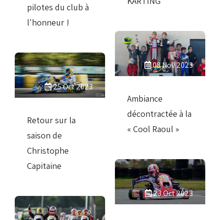
KARTING
pilotes du club à
l'honneur !
08 Nov 2023
25 Oct 2023
Ambiance
décontractée à la
Retour sur la
« Cool Raoul »
saison de
Christophe
Capitaine
23 Oct 2023