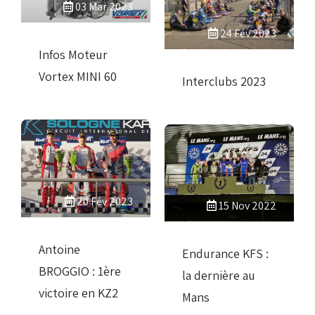
03 Mar 2023
24 Fév 2023
Infos Moteur
Vortex MINI 60
Interclubs 2023
20 Fév 2023
15 Nov 2022
Antoine
Endurance KFS :
BROGGIO : 1ère
la dernière au
victoire en KZ2
Mans