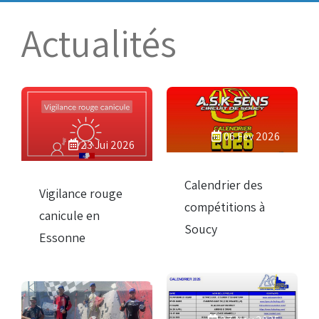
Bénévoles
Virage par Virage
Actualités
Les 50 ans du club
Vue aérienne
Dons aux associations
Accès au circuit
06 Fév 2026
23 Jui 2026
Chronos et Rapports
Calendrier des
Vigilance rouge
compétitions à
canicule en
Soucy
Essonne
Horaires d'ouverture
Equipements Vidéo