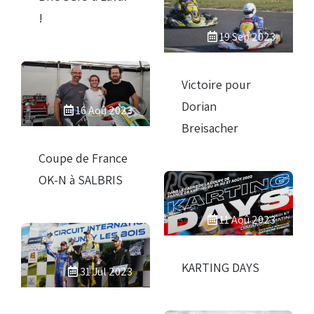
!
19 Sep 2023
Victoire pour
Dorian
16 Aoû 2023
Breisacher
Coupe de France
OK-N à SALBRIS
11 Aoû 2023
KARTING DAYS
31 Jul 2023