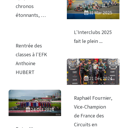
chronos
31 Mar 2025
étonnants, …
07 Mar 2025
L'Interclubs 2025
fait le plein ...
Rentrée des
classes à l'EFK
Anthoine
HUBERT
21 Déc 2024
Raphaël Fournier,
Vice-Champion
24 Oct 2024
de France des
Circuits en