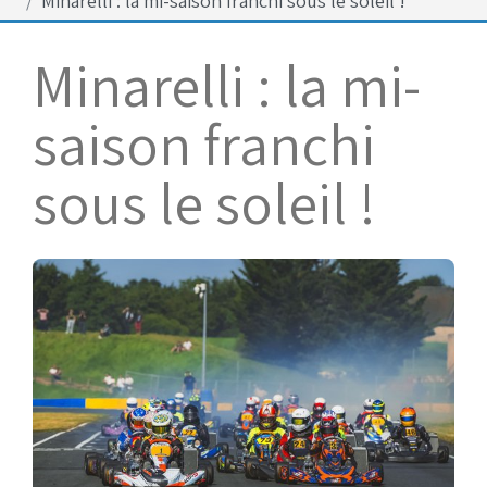
Minarelli : la mi-saison franchi sous le soleil !
Bénévoles
Virage par Virage
Minarelli : la mi-
Les 50 ans du club
saison franchi
Vue aérienne
Dons aux associations
sous le soleil !
Accès au circuit
Chronos et Rapports
Horaires d'ouverture
Equipements Vidéo