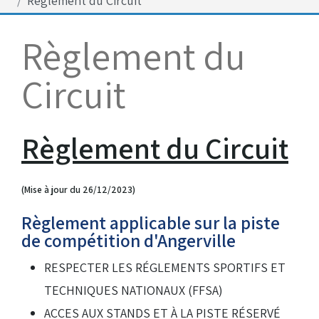
Règlement du Circuit
Bénévoles
Virage par Virage
Règlement du
Les 50 ans du club
Circuit
Vue aérienne
Dons aux associations
Accès au circuit
Règlement du Circuit
Chronos et Rapports
(Mise à jour du 26/12/2023)
Règlement applicable sur la piste
de compétition d'Angerville
Horaires d'ouverture
RESPECTER LES RÉGLEMENTS SPORTIFS ET
TECHNIQUES NATIONAUX (FFSA)
Equipements Vidéo
ACCES AUX STANDS ET À LA PISTE RÉSERVÉ