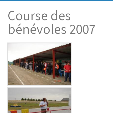
Bénévoles
Virage par Virage
Course des
Les 50 ans du club
bénévoles 2007
Vue aérienne
Dons aux associations
Accès au circuit
Chronos et Rapports
Horaires d'ouverture
Equipements Vidéo