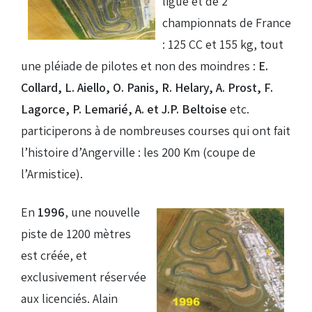
ligue et de 2
championnats de France
: 125 CC et 155 kg, tout
une pléiade de pilotes et non des moindres :
E.
Collard, L. Aiello, O. Panis, R. Helary, A. Prost, F.
Lagorce, P. Lemarié, A. et J.P. Beltoise
etc.
participerons à de nombreuses courses qui ont fait
l’histoire d’Angerville : les 200 Km (coupe de
l’Armistice).
En
1996
, une nouvelle
piste de 1200 mètres
est créée, et
exclusivement réservée
aux licenciés. Alain