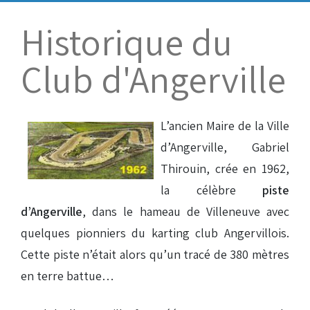
Bénévoles
Virage par Virage
Historique du
Les 50 ans du club
Club d'Angerville
Vue aérienne
Dons aux associations
L’ancien Maire de la Ville
Accès au circuit
d’Angerville, Gabriel
Thirouin, crée en 1962,
Chronos et Rapports
la célèbre
piste
d’Angerville
, dans le hameau de Villeneuve avec
Horaires d'ouverture
quelques pionniers du karting club Angervillois.
Cette piste n’était alors qu’un tracé de 380 mètres
en terre battue…
Equipements Vidéo