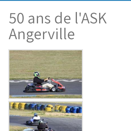
Bénévoles
Virage par Virage
50 ans de l'ASK
Les 50 ans du club
Angerville
Vue aérienne
Dons aux associations
Accès au circuit
Chronos et Rapports
Horaires d'ouverture
Equipements Vidéo