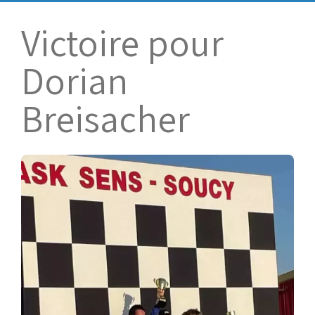
Bénévoles
Virage par Virage
Victoire pour
Les 50 ans du club
Dorian
Vue aérienne
Dons aux associations
Breisacher
Accès au circuit
Chronos et Rapports
Horaires d'ouverture
Equipements Vidéo