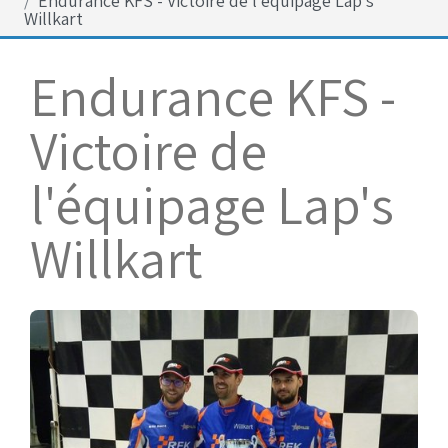
Endurance KFS - Victoire de l'équipage Lap's
Bénévoles
Willkart
Virage par Virage
Endurance KFS -
Les 50 ans du club
Vue aérienne
Victoire de
Dons aux associations
l'équipage Lap's
Accès au circuit
Willkart
Chronos et Rapports
Horaires d'ouverture
Equipements Vidéo