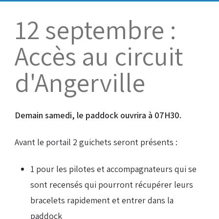
Bénévoles
Virage par Virage
12 septembre :
Les 50 ans du club
Accès au circuit
Vue aérienne
Dons aux associations
d'Angerville
Accès au circuit
Demain samedi, le paddock ouvrira à 07H30.
Chronos et Rapports
Avant le portail 2 guichets seront présents :
Horaires d'ouverture
1 pour les pilotes et accompagnateurs qui se
sont recensés qui pourront récupérer leurs
Equipements Vidéo
bracelets rapidement et entrer dans la
paddock