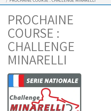
PROCHAINE COURSE : CHALLENGE MINARELLI
Bénévoles
Virage par Virage
PROCHAINE
Les 50 ans du club
COURSE :
Vue aérienne
Dons aux associations
CHALLENGE
Accès au circuit
MINARELLI
Chronos et Rapports
Horaires d'ouverture
Equipements Vidéo