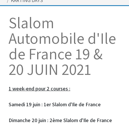
KARTING DAYS
Bénévoles
Virage par Virage
Slalom
Les 50 ans du club
Automobile d'Ile
Vue aérienne
Dons aux associations
de France 19 &
Accès au circuit
20 JUIN 2021
Chronos et Rapports
1 week-end pour 2 courses :
Horaires d'ouverture
Samedi 19 juin : 1er Slalom d'Ile de France
Equipements Vidéo
Dimanche 20 juin : 2ème Slalom d'Ile de France