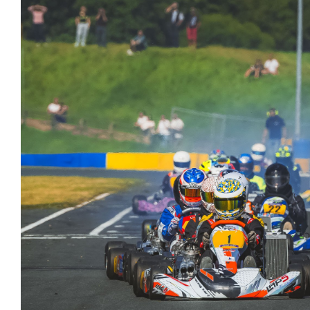
Bénévoles
Virage par Virage
Les 50 ans du club
Vue aérienne
Dons aux associations
Accès au circuit
Chronos et Rapports
Horaires d'ouverture
Equipements Vidéo