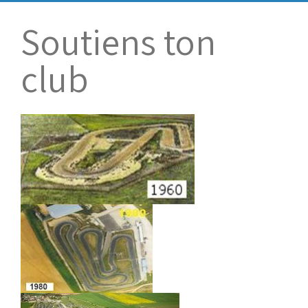
Bénévoles
Virage par Virage
Soutiens ton
Les 50 ans du club
club
Vue aérienne
Dons aux associations
Accès au circuit
Chronos et Rapports
Horaires d'ouverture
Equipements Vidéo