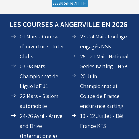
PRATIQUER LE KARTING
A ANGERVILLE
(Réservé aux licenciés d'Angerville)
Droit de piste annuel autre club : voir avec le RKO
LES COURSES A ANGERVILLE EN 2026
sur le circuit
01 Mars - Course
23 -24 Mai - Roulage
d'ouverture - Inter-
engagés NSK
Clubs
28 - 31 Mai - National
07-08 Mars -
Series Karting - NSK
Championnat de
20 Juin -
Ligue IdF J1
Championnat et
22 Mars - Slalom
Coupe de France
automobile
endurance karting
24-26 Avril - Arrive
10 - 12 Juillet - Défi