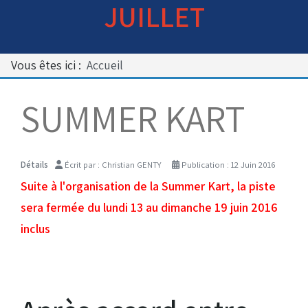
JUILLET
Bénévoles
Virage par Virage
Les 50 ans du club
Vous êtes ici :
Accueil
Vue aérienne
Dons aux associations
SUMMER KART
Accès au circuit
Détails
Écrit par :
Christian GENTY
Publication : 12 Juin 2016
Chronos et Rapports
Suite à l'organisation de la Summer Kart, la piste
sera fermée du lundi 13 au dimanche 19 juin 2016
inclus
Horaires d'ouverture
Equipements Vidéo