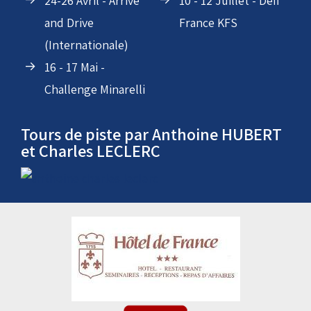
automobile
endurance karting
24-26 Avril - Arrive
10 - 12 Juillet - Défi
and Drive
France KFS
(Internationale)
16 - 17 Mai -
Challenge Minarelli
Tours de piste par Anthoine HUBERT
et Charles LECLERC