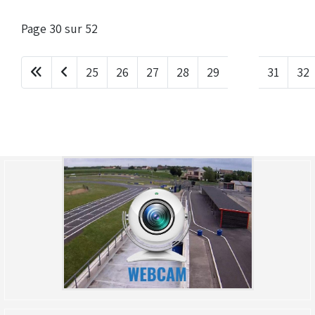
Droit de piste annuel autre club : voir avec le RKO
sur le circuit
Page 30 sur 52
25
26
27
28
29
30
31
32