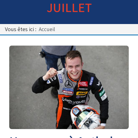
JUILLET
Bénévoles
Virage par Virage
Les 50 ans du club
Vous êtes ici :
Accueil
Vue aérienne
Dons aux associations
Accès au circuit
Chronos et Rapports
Horaires d'ouverture
Equipements Vidéo