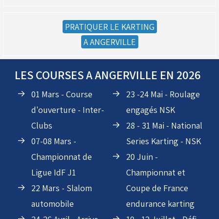
(MAJ du 20/01/2023)
PRATIQUER LE KARTING
A ANGERVILLE
LES COURSES A ANGERVILLE EN 2026
(Réservé aux licenciés d'Angerville)
Droit de piste annuel autre club : voir avec le RKO
01 Mars - Course
23 -24 Mai - Roulage
sur le circuit
d'ouverture - Inter-
engagés NSK
Clubs
28 - 31 Mai - National
07-08 Mars -
Series Karting - NSK
Championnat de
20 Juin -
Ligue IdF J1
Championnat et
22 Mars - Slalom
Coupe de France