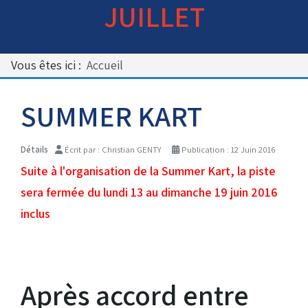
JUILLET
Bénévoles
Virage par Virage
Les 50 ans du club
Vous êtes ici :
Accueil
Vue aérienne
Dons aux associations
SUMMER KART
Accès au circuit
Détails
Écrit par :
Christian GENTY
Publication : 12 Juin 2016
Suite à l'organisation de la Summer Kart, la piste
Chronos et Rapports
sera fermée du lundi 13 au dimanche 19 juin 2016
inclus
Horaires d'ouverture
Equipements Vidéo
Après accord entre