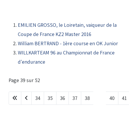
EMILIEN GROSSO, le Loiretain, vaiqueur de la
Coupe de France KZ2 Master 2016
(Réservé aux licenciés d'Angerville)
William BERTRAND - 1ère course en OK Junior
Droit de piste annuel autre club : voir avec le RKO
WILLKARTEAM 96 au Championnat de France
sur le circuit
d'endurance
Page 39 sur 52
34
35
36
37
38
39
40
41