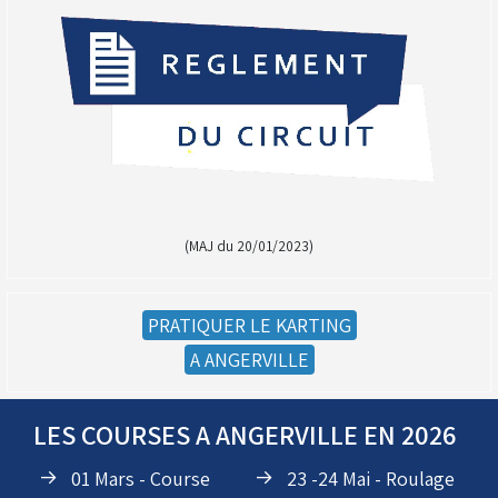
(MAJ du 20/01/2023)
PRATIQUER LE KARTING
(Réservé aux licenciés d'Angerville)
A ANGERVILLE
Droit de piste annuel autre club : voir avec le RKO
sur le circuit
LES COURSES A ANGERVILLE EN 2026