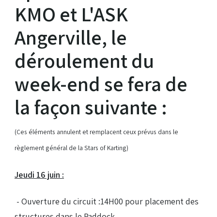
KMO et L'ASK
Droits de piste
Angerville, le
déroulement du
Homologation circuit
week-end se fera de
la façon suivante :
(Ces éléments annulent et remplacent ceux prévus dans le
règlement général de la Stars of Karting)
Jeudi 16 juin :
- Ouverture du circuit :14H00 pour placement des
structures dans le Paddock